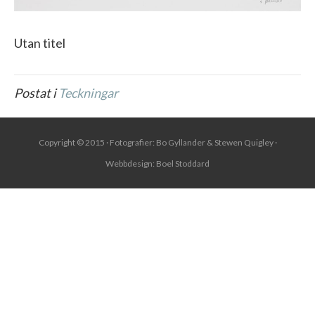
Utan titel
Postat i
Teckningar
Copyright © 2015 · Fotografier: Bo Gyllander & Stewen Quigley ·
Webbdesign:
Boel Stoddard