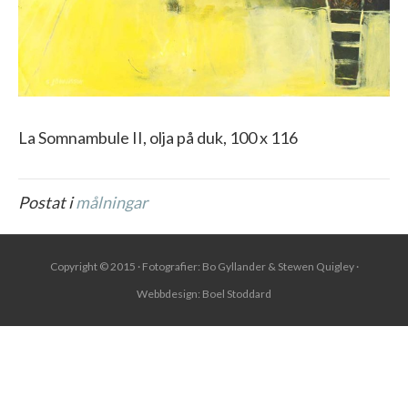
La Somnambule II, olja på duk, 100 x 116
Postat i
målningar
Copyright © 2015 · Fotografier: Bo Gyllander & Stewen Quigley ·
Webbdesign:
Boel Stoddard