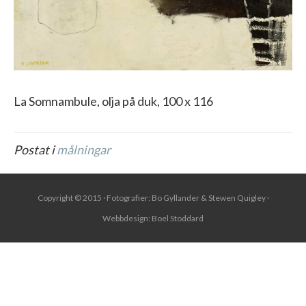
La Somnambule, olja på duk, 100 x 116
Postat i
målningar
Copyright © 2015 · Fotografier: Bo Gyllander & Stewen Quigley ·
Webbdesign:
Boel Stoddard